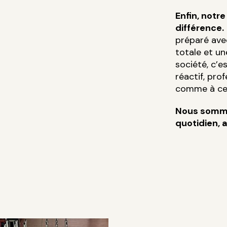
Enfin, notre
différence.
préparé avec
totale et un
société, c’e
réactif, prof
comme à cel
Nous somme
quotidien, a