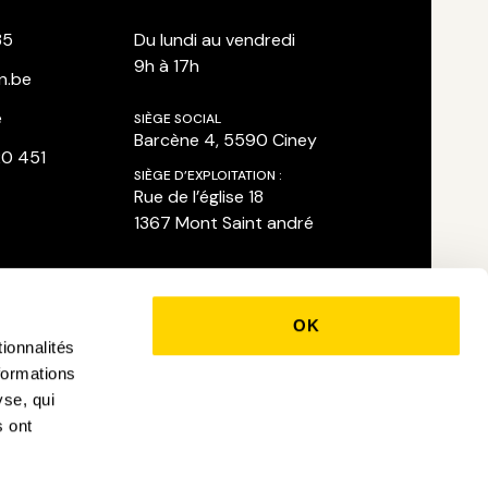
35
Du lundi au vendredi
9h à 17h
n.be
e
SIÈGE SOCIAL
Barcène 4, 5590 Ciney
20 451
SIÈGE D’EXPLOITATION :
Rue de l’église 18
1367 Mont Saint andré
OK
ionnalités
formations
yse, qui
s ont