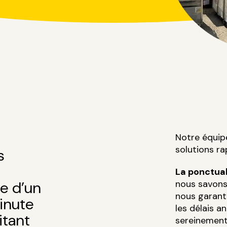
Notre équip
solutions ra
s
La ponctual
se d’un
nous savons
nous garanti
inute
les délais a
itant
sereinement 